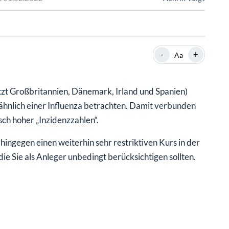
SHOP
SHOP
WEBINARE
WEBINARE
RATGEBER
RATGEBER
-
+
Aa
SHOP
WEBINARE
RATGEBER
zt Großbritannien, Dänemark, Irland und Spanien)
hnlich einer Influenza betrachten. Damit verbunden
sch hoher „Inzidenzzahlen“.
ingegen einen weiterhin sehr restriktiven Kurs in der
ie Sie als Anleger unbedingt berücksichtigen sollten.