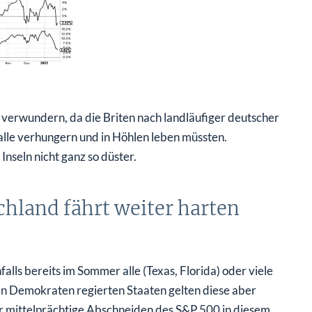
verwundern, da die Briten nach landläufiger deutscher
lle verhungern und in Höhlen leben müssten.
Inseln nicht ganz so düster.
schland fährt weiter harten
lls bereits im Sommer alle (Texas, Florida) oder viele
 Demokraten regierten Staaten gelten diese aber
nur mittelprächtige Abschneiden des S&P 500 in diesem