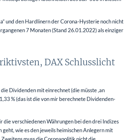
a“ und den Hardlinern der Corona-Hysterie noch nicht
vergangenen 7 Monaten (Stand 26.01.2022) als einziger
iktivsten, DAX Schlusslicht
 die Dividenden mit einrechnet (die müsste ,an
1,33 % (das ist die von mir berechnete Dividenden-
wir die verschiedenen Währungen bei den drei Indizes
 geht, wie es den jeweils heimischen Anlegern mit
le. Zweitens muss die Coronapolitik nicht die