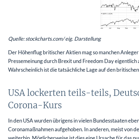
Quelle: stockcharts.com/ eig. Darstellung
Der Höhenflug britischer Aktien mag so manchen Anleger 
Pressemeinung durch Brexit und Freedom Day eigentlich a
Wahrscheinlich ist die tatsächliche Lage auf den britischen 
USA lockerten teils-teils, Deut
Corona-Kurs
In den USA wurden übrigens in vielen Bundesstaaten ebenfa
Coronamaßnahmen aufgehoben. In anderen, meist von den
weiterhin. Möglicherweise ist dies eine Ursache für das 