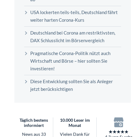
überhaupt?
Worauf Sie bei ETFs achten sollten
USA lockerten teils-teils, Deutschland fährt
weiter harten Corona-Kurs
Deutschland bei Corona am restriktivsten,
DAX Schlusslicht im Börsenvergleich
Pragmatische Corona-Politik nützt auch
Wirtschaft und Börse – hier sollten Sie
investieren!
Diese Entwicklung sollten Sie als Anleger
jetzt berücksichtigen
Täglich bestens
10.000 Leser im
informiert
Monat
★★★★★
News aus 33
Vielen Dank für
4.3 von 5: sehr