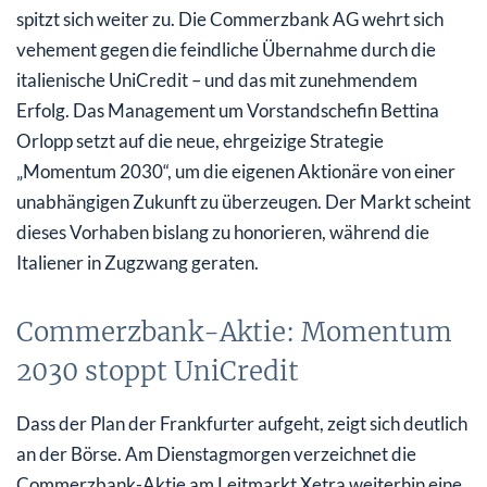
spitzt sich weiter zu. Die Commerzbank AG wehrt sich
Annahmefrist verlängert: UniCredit auf verlorenem
vehement gegen die feindliche Übernahme durch die
Posten?
italienische UniCredit – und das mit zunehmendem
Erfolg. Das Management um Vorstandschefin Bettina
Orlopp setzt auf die neue, ehrgeizige Strategie
„Momentum 2030“, um die eigenen Aktionäre von einer
unabhängigen Zukunft zu überzeugen. Der Markt scheint
dieses Vorhaben bislang zu honorieren, während die
Italiener in Zugzwang geraten.
Commerzbank-Aktie: Momentum
2030 stoppt UniCredit
Dass der Plan der Frankfurter aufgeht, zeigt sich deutlich
an der Börse. Am Dienstagmorgen verzeichnet die
Commerzbank-Aktie am Leitmarkt Xetra weiterhin eine