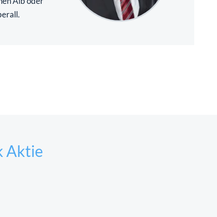
hen Alb oder
erall.
 Aktie