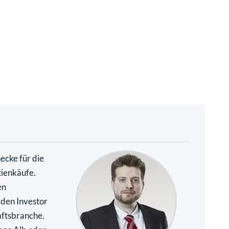
necke für die
tienkäufe.
en
 den Investor
aftsbranche.