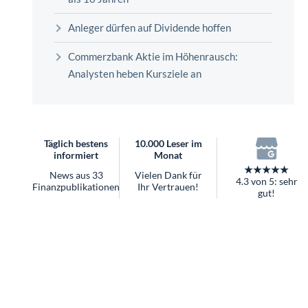
überhaupt?
Worauf Sie bei ETFs achten sollten
Anleger dürfen auf Dividende hoffen
Commerzbank Aktie im Höhenrausch:
Analysten heben Kursziele an
Täglich bestens
10.000 Leser im
informiert
Monat
★★★★★
News aus 33
Vielen Dank für
4.3 von 5: sehr
Finanzpublikationen
Ihr Vertrauen!
gut!