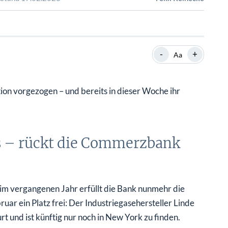
SHOP
SHOP
WEBINARE
WEBINARE
RATGEBER
RATGEBER
-
+
Aa
SHOP
WEBINARE
RATGEBER
on vorgezogen – und bereits in dieser Woche ihr
s – rückt die Commerzbank
 im vergangenen Jahr erfüllt die Bank nunmehr die
uar ein Platz frei: Der Industriegasehersteller Linde
rt und ist künftig nur noch in New York zu finden.