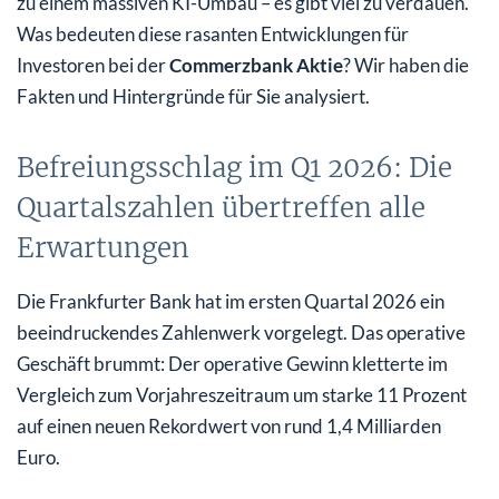
zu einem massiven KI-Umbau – es gibt viel zu verdauen.
deutlich höhere Gewinnziele
Was bedeuten diese rasanten Entwicklungen für
Investoren bei der
Commerzbank Aktie
? Wir haben die
Dividenden-Hammer: Das erwartet Aktionäre auf der
Fakten und Hintergründe für Sie analysiert.
Hauptversammlung
Fazit & Analyse: Wie geht es weiter bei der
Befreiungsschlag im Q1 2026: Die
Commerzbank Aktie?
Quartalszahlen übertreffen alle
Erwartungen
Die Frankfurter Bank hat im ersten Quartal 2026 ein
beeindruckendes Zahlenwerk vorgelegt. Das operative
Geschäft brummt: Der operative Gewinn kletterte im
Vergleich zum Vorjahreszeitraum um starke 11 Prozent
auf einen neuen Rekordwert von rund 1,4 Milliarden
Euro.