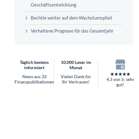
überhaupt?
Geschäftsentwicklung
Worauf Sie bei ETFs achten sollten
Bechtle weiter auf dem Wachstumspfad
Verhaltene Prognose für das Gesamtjahr
Täglich bestens
10.000 Leser im
informiert
Monat
★★★★★
News aus 33
Vielen Dank für
4.3 von 5: sehr
Finanzpublikationen
Ihr Vertrauen!
gut!