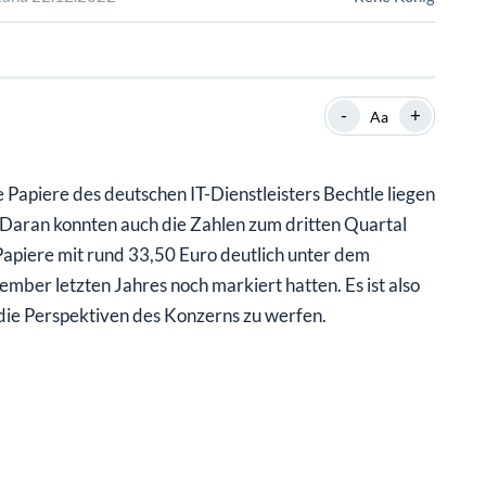
SHOP
SHOP
WEBINARE
WEBINARE
RATGEBER
RATGEBER
-
+
Aa
SHOP
WEBINARE
RATGEBER
e Papiere des deutschen IT-Dienstleisters Bechtle liegen
Daran konnten auch die Zahlen zum dritten Quartal
Papiere mit rund 33,50 Euro deutlich unter dem
ber letzten Jahres noch markiert hatten. Es ist also
 die Perspektiven des Konzerns zu werfen.