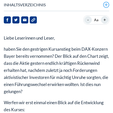
INHALTSVERZEICHNIS
Wechsel an der Konzernspitze: Neuer CEO ab Juni!
-
+
Aa
Das sagen die Analysten
Liebe Leserinnen und Leser,
Weiter bei Bayer an Bord bleiben
haben Sie den gestrigen Kursanstieg beim DAX-Konzern
Bayer bereits vernommen? Der Blick auf den Chart zeigt,
dass die Aktie gestern endlich kräftigen Rückenwind
erhalten hat, nachdem zuletzt ja noch Forderungen
aktivistischer Investoren für mächtig Unruhe sorgten, die
einen Führungswechsel erwirken wollten. Ist dies nun
gelungen?
Werfen wir erst einmal einen Blick auf die Entwicklung
des Kurses: