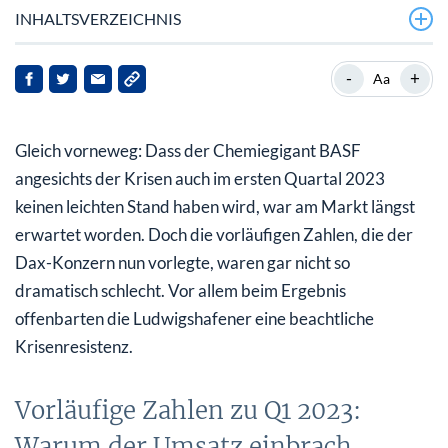
INHALTSVERZEICHNIS
Vorläufige Zahlen zu Q1 2023: Warum der Umsatz
-
+
Aa
einbrach
Hoffnung auf China
Gleich vorneweg: Dass der Chemiegigant BASF
Agrar-Sparte als Krisenschutz: Ergebnis in Q1 besser
angesichts der Krisen auch im ersten Quartal 2023
als erwartet
keinen leichten Stand haben wird, war am Markt längst
erwartet worden. Doch die vorläufigen Zahlen, die der
Nachsteuerergebnis: Vergleich zu 2022 hinkt
Dax-Konzern nun vorlegte, waren gar nicht so
Wie geht es 2023 weiter?
dramatisch schlecht. Vor allem beim Ergebnis
offenbarten die Ludwigshafener eine beachtliche
Mein Fazit für Sie
Krisenresistenz.
Vorläufige Zahlen zu Q1 2023:
Warum der Umsatz einbrach