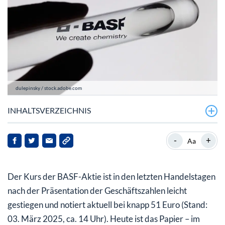
dulepinsky / stock.adobe.com
INHALTSVERZEICHNIS
BASF plant höheres bereinigtes EBITDA in 2025
-
+
Aa
BASF-Aktie: Aufschwung voraus?
Der Kurs der BASF-Aktie ist in den letzten Handelstagen
nach der Präsentation der Geschäftszahlen leicht
gestiegen und notiert aktuell bei knapp 51 Euro (Stand:
03. März 2025, ca. 14 Uhr). Heute ist das Papier – im