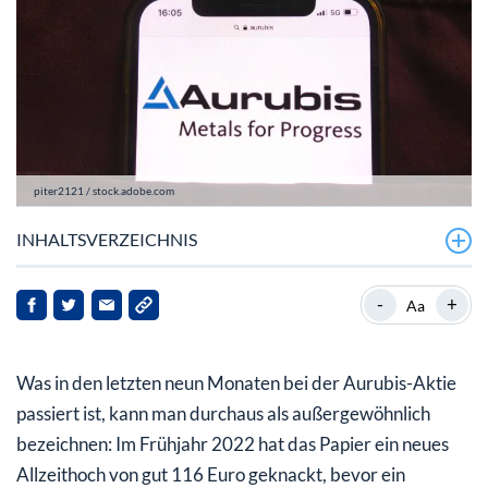
piter2121 / stock.adobe.com
INHALTSVERZEICHNIS
Aurubis mit starkem Geschäftsjahr und ordentlichem
-
+
Aa
Ausblick
Investitionen sollen Aurubis in die Zukunft führen
Was in den letzten neun Monaten bei der Aurubis-Aktie
Aurubis-Aktie mit sehr starkem Start in 2023
passiert ist, kann man durchaus als außergewöhnlich
bezeichnen: Im Frühjahr 2022 hat das Papier ein neues
Allzeithoch von gut 116 Euro geknackt, bevor ein