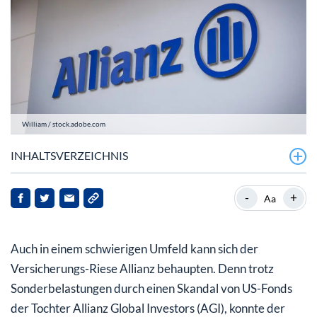
William / stock.adobe.com
INHALTSVERZEICHNIS
Allianz mit Rekordergebnis in 2022
-
+
Aa
Allianz-Aktie mit hervorragenden Langfrist-Aussichten
trotz Rücksetzern
Auch in einem schwierigen Umfeld kann sich der
Versicherungs-Riese Allianz behaupten. Denn trotz
Sonderbelastungen durch einen Skandal von US-Fonds
der Tochter Allianz Global Investors (AGI), konnte der