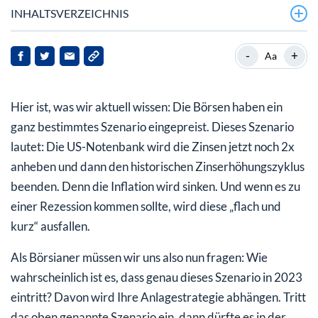
INHALTSVERZEICHNIS
Die Börse erwartet keine tiefe Rezession
-
+
Aa
2023: Dies ist ein Markt für Trader
Hier ist, was wir aktuell wissen: Die Börsen haben ein
ganz bestimmtes Szenario eingepreist. Dieses Szenario
lautet: Die US-Notenbank wird die Zinsen jetzt noch 2x
anheben und dann den historischen Zinserhöhungszyklus
beenden. Denn die Inflation wird sinken. Und wenn es zu
einer Rezession kommen sollte, wird diese „flach und
kurz“ ausfallen.
Als Börsianer müssen wir uns also nun fragen: Wie
wahrscheinlich ist es, dass genau dieses Szenario in 2023
eintritt? Davon wird Ihre Anlagestrategie abhängen. Tritt
das oben genannte Szenario ein, dann dürfte es in der