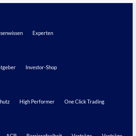
senwissen
Experten
atgeber
Investor-Shop
hutz
High Performer
One Click Trading
AGB
Barrierefreiheit
Verträge
Verträge