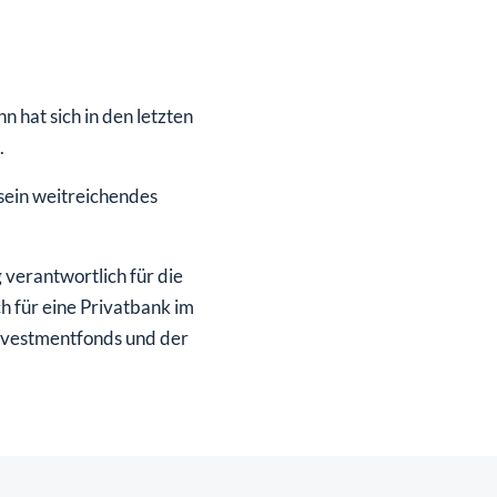
SHOP
SHOP
WEBINARE
WEBINARE
RATGEBER
RATGEBER
 hat sich in den letzten
SHOP
WEBINARE
RATGEBER
.
sein weitreichendes
 verantwortlich für die
 für eine Privatbank im
nvestmentfonds und der