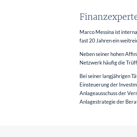
überhaupt?
Worauf Sie bei ETFs achten sollten
Finanzexpert
Marco Messina ist interna
fast 20 Jahren ein weitr
Neben seiner hohen Affin
Netzwerk häufig die Trüff
Bei seiner langjährigen T
Einsteuerung der Investm
Anlageausschuss der Ver
Anlagestrategie der Berat