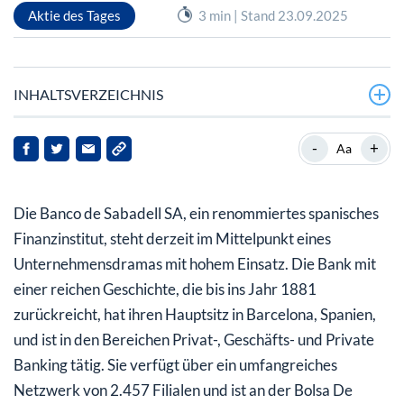
Aktie des Tages
3 min | Stand 23.09.2025
INHALTSVERZEICHNIS
Wie ist die aktuelle finanzielle Lage der Banco de
-
+
Aa
Sabadell?
Wie hat sich das Übernahmeangebot von BBVA auf die
Die Banco de Sabadell SA, ein renommiertes spanisches
Aktienperformance der Banco de Sabadell ausgewirkt?
Finanzinstitut, steht derzeit im Mittelpunkt eines
Welche strategischen Auswirkungen hat das
Unternehmensdramas mit hohem Einsatz. Die Bank mit
Übernahmeangebot für die Banco de Sabadell?
einer reichen Geschichte, die bis ins Jahr 1881
zurückreicht, hat ihren Hauptsitz in Barcelona, Spanien,
Was sollten Stakeholder und Investoren für die Zukunft
und ist in den Bereichen Privat-, Geschäfts- und Private
berücksichtigen?
Banking tätig. Sie verfügt über ein umfangreiches
Netzwerk von 2.457 Filialen und ist an der Bolsa De