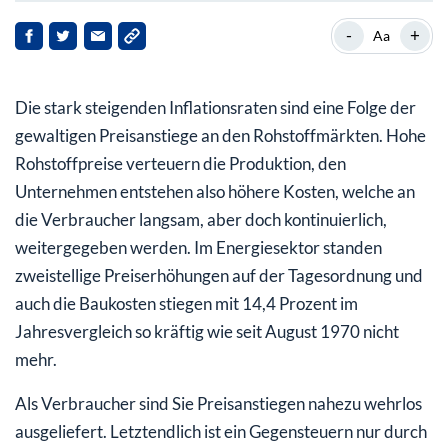
Gold und Silber als Basisinvestment
-
+
Aa
Profitieren Sie von Anlagen in Aktien aus dem
Energiesektor
Die stark steigenden Inflationsraten sind eine Folge der
Nehmen Sie Gewinnchancen aus dem
gewaltigen Preisanstiege an den Rohstoffmärkten. Hohe
Düngemittelsektor mit
Rohstoffpreise verteuern die Produktion, den
Unternehmen entstehen also höhere Kosten, welche an
die Verbraucher langsam, aber doch kontinuierlich,
weitergegeben werden. Im Energiesektor standen
zweistellige Preiserhöhungen auf der Tagesordnung und
auch die Baukosten stiegen mit 14,4 Prozent im
Jahresvergleich so kräftig wie seit August 1970 nicht
mehr.
Als Verbraucher sind Sie Preisanstiegen nahezu wehrlos
ausgeliefert. Letztendlich ist ein Gegensteuern nur durch