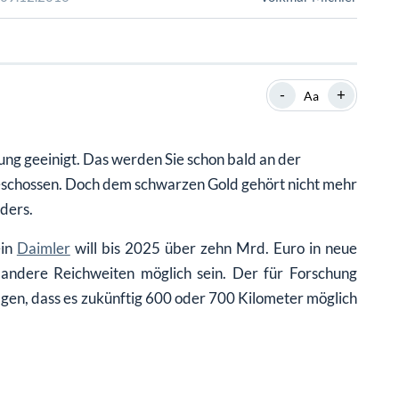
SHOP
SHOP
WEBINARE
WEBINARE
RATGEBER
RATGEBER
-
+
Aa
SHOP
WEBINARE
RATGEBER
ng geeinigt. Das werden Sie schon bald an der
geschossen. Doch dem schwarzen Gold gehört nicht mehr
ders.
ein
Daimler
will bis 2025 über zehn Mrd. Euro in neue
z andere Reichweiten möglich sein. Der für Forschung
en, dass es zukünftig 600 oder 700 Kilometer möglich