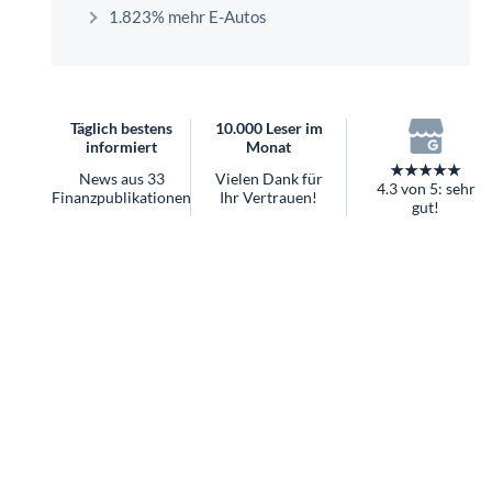
überhaupt?
1.823% mehr E-Autos
Worauf Sie bei ETFs achten sollten
Täglich bestens
10.000 Leser im
informiert
Monat
★★★★★
News aus 33
Vielen Dank für
4.3 von 5: sehr
Finanzpublikationen
Ihr Vertrauen!
gut!