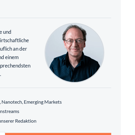
te und
rtschaftliche
uflich an der
nd einem
rsprechendsten
.
h, Nanotech, Emerging Markets
instreams
 unserer Redaktion