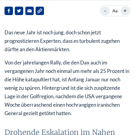
Drohende Eskalation im Nahen und Mittleren Osten
-
+
Aa
Preise für Gold und Rohöl ziehen kräftig an
Das neue Jahr ist noch jung, doch schon jetzt
Steigender Ölpreis zeigt erste Auswirkungen
prognostizieren Experten, dass es turbulent zugehen
dürfte an den Aktienmärkten.
Von der jahrelangen Rally, die den Dax auch im
vergangenen Jahr noch einmal um mehr als 25 Prozent in
die Höhe katapultiert hat, ist Anfang Januar nur noch
wenig zu spüren. Hintergrund ist die sich zuspitzende
Lage in der Golfregion, nachdem die USA vergangene
Woche überraschend einen hochrangigen iranischen
General gezielt getötet hatten.
Drohende Eskalation im Nahen