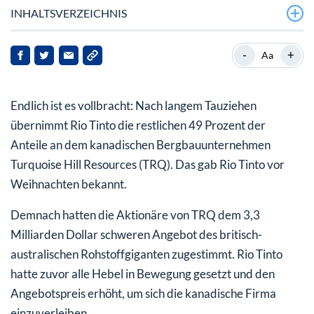
INHALTSVERZEICHNIS
Aber warum ist Rio Tinto so heiß auf TRQ?
-
+
Aa
Kupfer: der Rohstoff der Energiewende
Endlich ist es vollbracht: Nach langem Tauziehen
Oyu Tolgoi: Kostensteigerungen und Verzögerungen
übernimmt Rio Tinto die restlichen 49 Prozent der
Mein Fazit für Sie
Anteile an dem kanadischen Bergbauunternehmen
Turquoise Hill Resources (TRQ). Das gab Rio Tinto vor
Weihnachten bekannt.
Demnach hatten die Aktionäre von TRQ dem 3,3
Milliarden Dollar schweren Angebot des britisch-
australischen Rohstoffgiganten zugestimmt. Rio Tinto
hatte zuvor alle Hebel in Bewegung gesetzt und den
Angebotspreis erhöht, um sich die kanadische Firma
einzuverleiben.