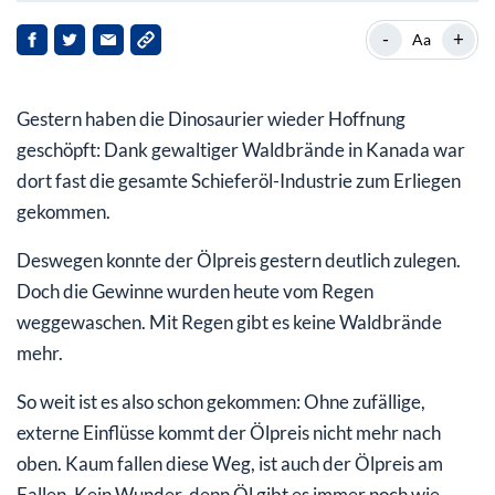
Die Öl-Scheichs von morgen sitzen in Südamerika
-
+
Aa
Gestern haben die Dinosaurier wieder Hoffnung
geschöpft: Dank gewaltiger Waldbrände in Kanada war
dort fast die gesamte Schieferöl-Industrie zum Erliegen
gekommen.
Deswegen konnte der Ölpreis gestern deutlich zulegen.
Doch die Gewinne wurden heute vom Regen
weggewaschen. Mit Regen gibt es keine Waldbrände
mehr.
So weit ist es also schon gekommen: Ohne zufällige,
externe Einflüsse kommt der Ölpreis nicht mehr nach
oben. Kaum fallen diese Weg, ist auch der Ölpreis am
Fallen. Kein Wunder, denn Öl gibt es immer noch wie