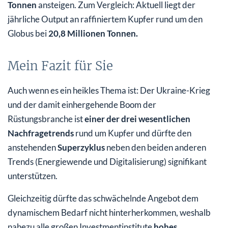
Tonnen
ansteigen. Zum Vergleich: Aktuell liegt der
jährliche Output an raffiniertem Kupfer rund um den
Globus bei
20,8 Millionen Tonnen.
Mein Fazit für Sie
Auch wenn es ein heikles Thema ist: Der Ukraine-Krieg
und der damit einhergehende Boom der
Rüstungsbranche ist
einer der drei wesentlichen
Nachfragetrends
rund um Kupfer und dürfte den
anstehenden
Superzyklus
neben den beiden anderen
Trends (Energiewende und Digitalisierung) signifikant
unterstützen.
Gleichzeitig dürfte das schwächelnde Angebot dem
dynamischem Bedarf nicht hinterherkommen, weshalb
nahezu alle großen Investmentinstitute
hohes