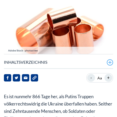
Adobe Stock - photocrew
INHALTSVERZEICHNIS
Fastmarkets-Bericht: Kupfer für Munition
-
+
Aa
ausschlaggebend
Westliche Staaten: Munition boomt
Es ist nunmehr 866 Tage her, als Putins Truppen
Und auf der russischen Seite?
völkerrechtswidrig die Ukraine überfallen haben. Seither
sind Zehntausende Menschen, ob Soldaten oder
Ukraine-Krieg unterstützt Kupferpreis