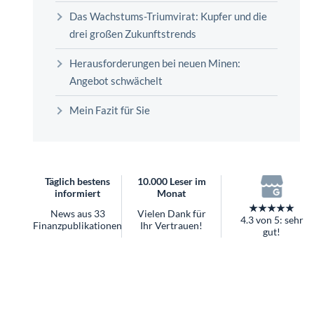
überhaupt?
Das Wachstums-Triumvirat: Kupfer und die
Worauf Sie bei ETFs achten sollten
drei großen Zukunftstrends
Herausforderungen bei neuen Minen:
Angebot schwächelt
Mein Fazit für Sie
Täglich bestens
10.000 Leser im
informiert
Monat
★★★★★
News aus 33
Vielen Dank für
4.3 von 5: sehr
Finanzpublikationen
Ihr Vertrauen!
gut!