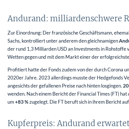
Andurand: milliardenschwere 
Zur Einordnung: Der französische Geschäftsmann, ehemal
Sachs, kontrolliert unter anderem den gleichnamigen
Andu
der rund 1,3 Milliarden USD an Investments in Rohstoffe 
Wetten gegen und mit dem Markt einer der erfolgreichst
Profitiert hatte der Fonds zudem von der durch Corona u
2020er Jahre. 2023 allerdings musste der Hedgefonds Ve
angesichts der gefallenen Preise nach hinten losgingen.
20
wenden. Nach einem Bericht der Financial Times (FT) ha
um
+83 %
zugelegt. Die FT beruft sich in ihrem Bericht au
Kupferpreis: Andurand erwarte