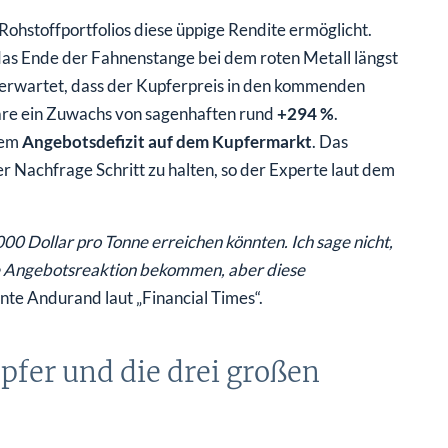
ohstoffportfolios diese üppige Rendite ermöglicht.
 das Ende der Fahnenstange bei dem roten Metall längst
erwartet, dass der Kupferpreis in den kommenden
äre ein Zuwachs von sagenhaften rund
+294 %
.
dem
Angebotsdefizit auf dem Kupfermarkt
. Das
Nachfrage Schritt zu halten, so der Experte laut dem
000 Dollar pro Tonne erreichen könnten. Ich sage nicht,
ne Angebotsreaktion bekommen, aber diese
onte Andurand laut „Financial Times“.
fer und die drei großen