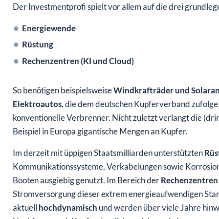
Der Investmentprofi spielt vor allem auf die drei grund
Energiewende
Rüstung
Rechenzentren (KI und Cloud)
So benötigen beispielsweise
Windkrafträder und Solara
Elektroautos
, die dem deutschen Kupferverband zufolge 
konventionelle Verbrenner. Nicht zuletzt verlangt die (dr
Beispiel in Europa gigantische Mengen an Kupfer.
Im derzeit mit üppigen Staatsmilliarden unterstützten
Rüs
Kommunikationssysteme, Verkabelungen sowie Korrosions
Booten ausgiebig genutzt. Im Bereich der
Rechenzentren
Stromversorgung dieser extrem energieaufwendigen Stand
aktuell
hochdynamisch
und werden über viele Jahre hin
Nachfrage nach Kupfer deutlich anziehen wird.