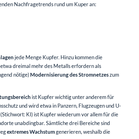
legenden Nachfragetrends rund um Kuper an:
nlagen
jede Menge Kupfer. Hinzu kommen die
etwa dreimal mehr des Metalls erfordern als
ingend nötige)
Modernisierung des Stromnetzes
zum
tungsbereich
ist Kupfer wichtig unter anderem für
schutz und wird etwa in Panzern, Flugzeugen und U-
(Stichwort: KI) ist Kupfer wiederum vor allem für die
orte unabdingbar. Sämtliche drei Bereiche sind
weg
extremes Wachstum
generieren, weshalb die