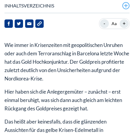
INHALTSVERZEICHNIS
Langfristig anhaltende Flucht in Edelmetalle zu
-
+
Aa
erwarten
Diese Szenarien lassen Goldfans immer jubeln
Wie immer in Krisenzeiten mit geopolitischen Unruhen
Am Golde hängt, nach Golde drängt doch alles… –
oder auch dem Terroranschlag in Barcelona letzte Woche
Depotglanz so oder so
hat das Gold Hochkonjunktur. Der Goldpreis profitierte
zuletzt deutlich von den Unsicherheiten aufgrund der
Nordkorea-Krise.
Hier haben sich die Anlegergemüter – zunächst – erst
einmal beruhigt, was sich dann auch gleich am leichten
Rückgang des Goldpreises gezeigt hat.
Das heißt aber keinesfalls, dass die glänzenden
Aussichten für das gelbe Krisen-Edelmetall in