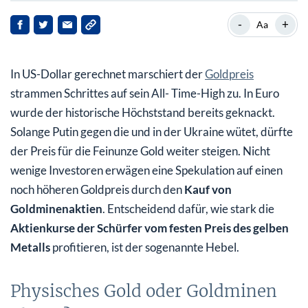
Physisches Gold oder Goldminen Aktien?
-
+
Aa
Happige Aufgelder machen kleinere Goldmünzen selten
rentabel
In US-Dollar gerechnet marschiert der
Goldpreis
Hebel bei Goldminen Aktien – was ist das?
strammen Schrittes auf sein All- Time-High zu. In Euro
wurde der historische Höchststand bereits geknackt.
Wie wirkt der Hebel auf die Kurse von Goldminen
Solange Putin gegen die und in der Ukraine wütet, dürfte
Aktien
der Preis für die Feinunze Gold weiter steigen. Nicht
Hoher Hebel, niedriger Hebel – was tun?
wenige Investoren erwägen eine Spekulation auf einen
noch höheren Goldpreis durch den
Kauf von
Goldminenaktien
. Entscheidend dafür, wie stark die
Aktienkurse der Schürfer vom festen Preis des gelben
Metalls
profitieren, ist der sogenannte Hebel.
Physisches Gold oder Goldminen