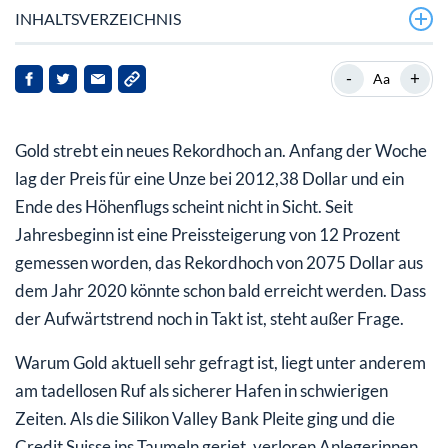
INHALTSVERZEICHNIS
Was beeinflusst den Goldkurs?
-
+
Aa
Nutzen Sie den Deviseneffekt zu Ihrem Vorteil
Gold strebt ein neues Rekordhoch an. Anfang der Woche
Wie Sie den richtigen Einstiegspunkt finden
lag der Preis für eine Unze bei 2012,38 Dollar und ein
Ende des Höhenflugs scheint nicht in Sicht. Seit
Jahresbeginn ist eine Preissteigerung von 12 Prozent
gemessen worden, das Rekordhoch von 2075 Dollar aus
dem Jahr 2020 könnte schon bald erreicht werden. Dass
der Aufwärtstrend noch in Takt ist, steht außer Frage.
Warum Gold aktuell sehr gefragt ist, liegt unter anderem
am tadellosen Ruf als sicherer Hafen in schwierigen
Zeiten. Als die Silikon Valley Bank Pleite ging und die
Credit Suisse ins Taumeln geriet, verloren Anlegerinnen