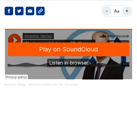
-
+
Aa
Investor Verlag
·
Wochenausblick vom 30. November