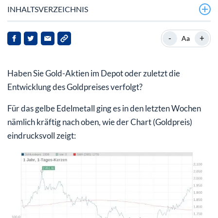
INHALTSVERZEICHNIS
Seit Anfang November geht es für den Goldpreis
-
+
Aa
bergauf
Notenbanken kaufen wieder kräftig ein
Haben Sie Gold-Aktien im Depot oder zuletzt die
Auch China greift beim Edelmetall wieder kräftig zu
Entwicklung des Goldpreises verfolgt?
Goldminenaktien profitieren von der Entwicklung
Für das gelbe Edelmetall ging es in den letzten Wochen
nämlich kräftig nach oben, wie der Chart (Goldpreis)
Eine gute Idee für Ihr Depot
eindrucksvoll zeigt: