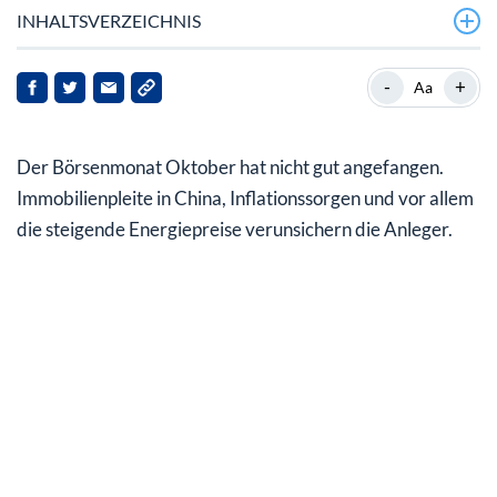
INHALTSVERZEICHNIS
Europäisches Erdgas ist seit Jahresanfang um 670%
-
+
Aa
gestiegen
Diese beiden Faktoren treiben den Gaspreis
Der Börsenmonat Oktober hat nicht gut angefangen.
Düngemittelhersteller drosseln bereits die Produktion
Immobilienpleite in China, Inflationssorgen und vor allem
die steigende Energiepreise verunsichern die Anleger.
„Es droht eine weltweite Nudelkrise“