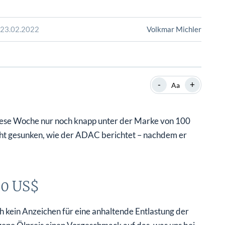
SHOP
SHOP
WEBINARE
WEBINARE
RATGEBER
RATGEBER
d 23.02.2022
Volkmar Michler
SHOP
WEBINARE
RATGEBER
-
+
Aa
 diese Woche nur noch knapp unter der Marke von 100
eicht gesunken, wie der ADAC berichtet – nachdem er
00 US$
h kein Anzeichen für eine anhaltende Entlastung der