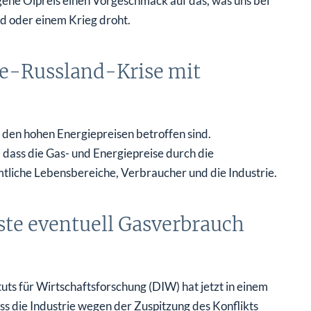
gene Ölpreis einen Vorgeschmack auf das, was uns bei
d oder einem Krieg droht.
ne-Russland-Krise mit
n den hohen Energiepreisen betroffen sind.
dass die Gas- und Energiepreise durch die
mtliche Lebensbereiche, Verbraucher und die Industrie.
ste eventuell Gasverbrauch
uts für Wirtschaftsforschung (DIW) hat jetzt in einem
s die Industrie wegen der Zuspitzung des Konflikts