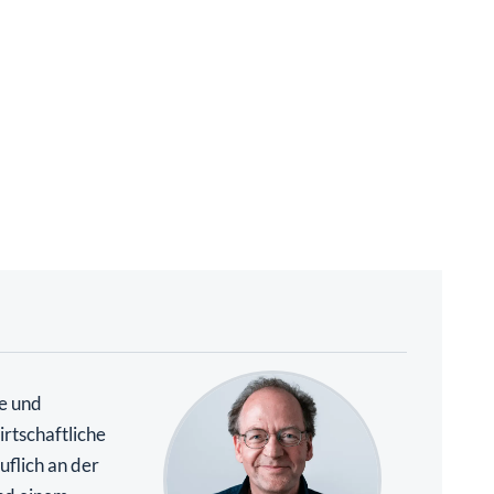
te und
rtschaftliche
uflich an der