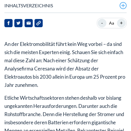
INHALTSVERZEICHNIS
Chiles Lithium-Schatz
-
+
Aa
Neue Ausschreibung: Chile will Lithium-Spitze
zurückerobern
An der Elektromobilität führt kein Weg vorbei – da sind
Mega-Potenzial für SQM und Albermarle
sich die meisten Experten einig. Schauen Sie sich einfach
mal diese Zahl an: Nach einer Schätzung der
Natürlich gibt es auch Risikofaktoren
Analysefirma Ceresana wird der Absatz der
Elektroautos bis 2030 allein in Europa um 25 Prozent pro
Jahr zunehmen.
Etliche Wirtschaftssektoren stehen deshalb vor bislang
ungekannten Herausforderungen. Darunter auch die
Rohstoffbranche. Denn die Herstellung der Stromer und
insbesondere deren Batterien erfordern gigantische
Mengen an essenziellen Metallen. Bekanntestes Beispiel