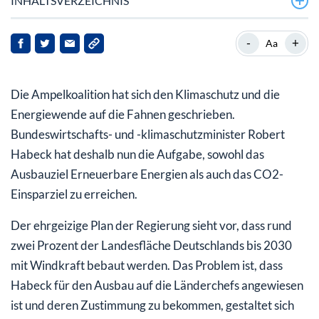
INHALTSVERZEICHNIS
Erneuerbare Energien: Wichtig für Politik und Börse
-
+
Aa
Steigende Strompreise machen eigene Parks lukrativer
Die Ampelkoalition hat sich den Klimaschutz und die
Analysten bestätigen: Unternehmen hat enormes
Wachstumspotenzial
Energiewende auf die Fahnen geschrieben.
Bundeswirtschafts- und -klimaschutzminister Robert
Habeck hat deshalb nun die Aufgabe, sowohl das
Ausbauziel Erneuerbare Energien als auch das CO2-
Einsparziel zu erreichen.
Der ehrgeizige Plan der Regierung sieht vor, dass rund
zwei Prozent der Landesfläche Deutschlands bis 2030
mit Windkraft bebaut werden. Das Problem ist, dass
Habeck für den Ausbau auf die Länderchefs angewiesen
ist und deren Zustimmung zu bekommen, gestaltet sich