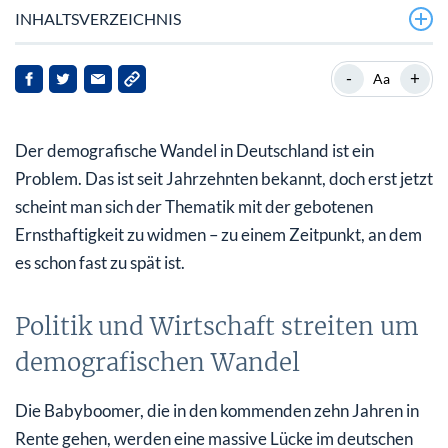
INHALTSVERZEICHNIS
Politik und Wirtschaft streiten um demografischen
-
+
Aa
Wandel
Wer soll wann in Rente dürfen?
Der demografische Wandel in Deutschland ist ein
Wo die Politik eigentlich ansetzen müsste
Problem. Das ist seit Jahrzehnten bekannt, doch erst jetzt
scheint man sich der Thematik mit der gebotenen
Es braucht eine grundlegende Rentenreform
Ernsthaftigkeit zu widmen – zu einem Zeitpunkt, an dem
Zuwanderer werden abgeschreckt
es schon fast zu spät ist.
Bedarf besteht – auf beiden Seiten
Politik und Wirtschaft streiten um
demografischen Wandel
Die Babyboomer, die in den kommenden zehn Jahren in
Rente gehen, werden eine massive Lücke im deutschen