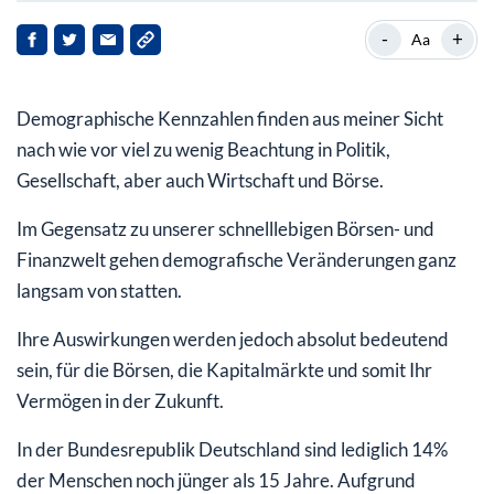
Kinder sind die Basis all unserer Systeme!
-
+
Aa
Die Demografische Vergreisung ist schlimmer als jede
Inflation oder Deflation
Demographische Kennzahlen finden aus meiner Sicht
Windelverkäufe sind eine volkswirtschaftliche
nach wie vor viel zu wenig Beachtung in Politik,
Kennzahl
Gesellschaft, aber auch Wirtschaft und Börse.
Die qualifizierte Zuwanderung ist die
Im Gegensatz zu unserer schnelllebigen Börsen- und
volkswirtschaftliche Alternative zu Kindern!
Finanzwelt gehen demografische Veränderungen ganz
langsam von statten.
Ihre Auswirkungen werden jedoch absolut bedeutend
sein, für die Börsen, die Kapitalmärkte und somit Ihr
Vermögen in der Zukunft.
In der Bundesrepublik Deutschland sind lediglich 14%
der Menschen noch jünger als 15 Jahre. Aufgrund