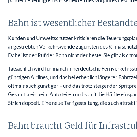
pandemiebedingten Basiseffekten des Vorjahres besonders
Bahn ist wesentlicher Bestandt
Kunden und Umweltschützer kritisieren die Teuerungspläne
angestrebten Verkehrswende zugunsten des Klimaschutzbe
Dabei ist der Ruf der Bahn nicht der beste: Sie gilt als chro
Tatsächlich wird für manch innerdeutsche Fernverkehrsstre
günstigen Airlines, und das bei erheblich längerer Fahrtzeit
oftmals auch günstiger – und das trotz steigender Spritp
Gesamtpreis beim Auto teilen und somit die Hälfte einspar
Strich doppelt. Eine neue Tarifgestaltung, die auch attrakti
Bahn braucht Geld für Infrastru