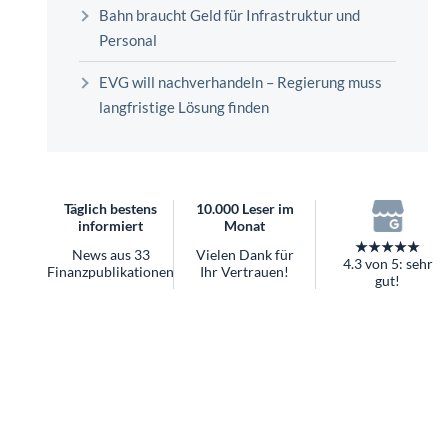
überhaupt?
Bahn braucht Geld für Infrastruktur und
Worauf Sie bei ETFs achten sollten
Personal
EVG will nachverhandeln – Regierung muss
langfristige Lösung finden
Täglich bestens
10.000 Leser im
informiert
Monat
★★★★★
News aus 33
Vielen Dank für
4.3 von 5: sehr
Finanzpublikationen
Ihr Vertrauen!
gut!