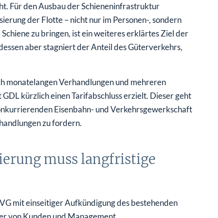
cht. Für den Ausbau der Schieneninfrastruktur
ierung der Flotte – nicht nur im Personen-, sondern
chiene zu bringen, ist ein weiteres erklärtes Ziel der
dessen aber stagniert der Anteil des Güterverkehrs,
 Nach monatelangen Verhandlungen und mehreren
DL kürzlich einen Tarifabschluss erzielt. Dieser geht
konkurrierenden Eisenbahn- und Verkehrsgewerkschaft
handlungen zu fordern.
erung muss langfristige
 EVG mit einseitiger Aufkündigung des bestehenden
rger von Kunden und Management.