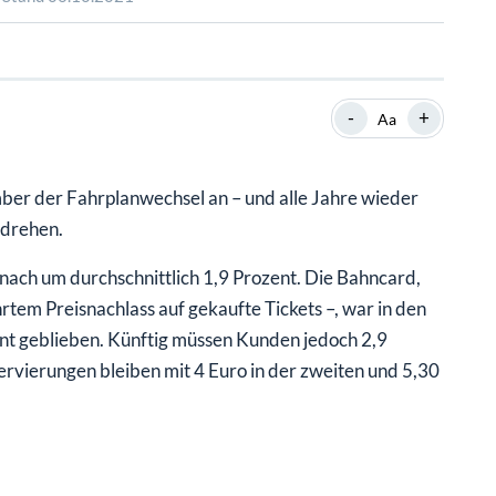
SHOP
SHOP
WEBINARE
WEBINARE
RATGEBER
RATGEBER
-
+
Aa
SHOP
WEBINARE
RATGEBER
ber der Fahrplanwechsel an – und alle Jahre wieder
 drehen.
nach um durchschnittlich 1,9 Prozent. Die Bahncard,
rtem Preisnachlass auf gekaufte Tickets –, war in den
t geblieben. Künftig müssen Kunden jedoch 2,9
servierungen bleiben mit 4 Euro in der zweiten und 5,30