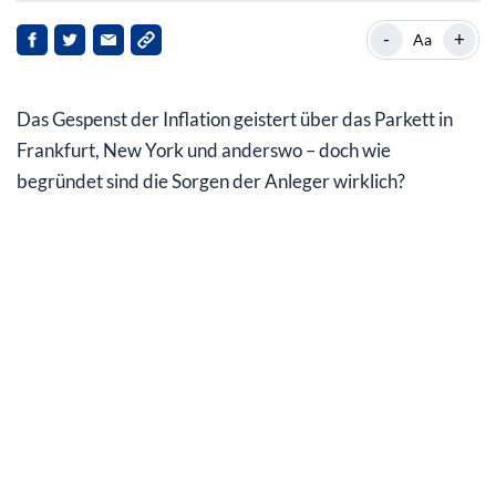
Kurzfristiger Inflationsanstieg unumstritten
-
+
Aa
Ölpreis könnte Inflationsgeschehen entscheidend
beeinflussen
Das Gespenst der Inflation geistert über das Parkett in
Prognosen unter Vorbehalt
Frankfurt, New York und anderswo – doch wie
begründet sind die Sorgen der Anleger wirklich?