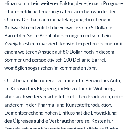
Hinzu kommt ein weiterer Faktor, der – je nach Prognose
– für erhebliche Teuerungsraten sprechen würde: der
Ölpreis. Der hat nach monatelang ungebrochenem
Aufwärtstrend zuletzt die Schwelle von 75 Dollar je
Barrel der Sorte Brent übersprungen und somit ein
Zweijahreshoch markiert. Rohstoffexperten rechnen mit
einem weiteren Anstieg auf 80 Dollar noch in diesem
Sommer und perspektivisch 100 Dollar je Barrel,
womöglich sogar schon im kommenden Jahr.
Öl ist bekanntlich überall zu finden: Im Benzin fürs Auto,
im Kerosin fürs Flugzeug, im Heizöl für die Wohnung,
aber auch weiterverarbeitet in etlichen Produkten, unter
anderem in der Pharma- und Kunststoffproduktion.
Dementsprechend hohen Einfluss hat die Entwicklung
des Ölpreises auf die Verbraucherpreise. Kosten für
Energie schlagen hier stets besonders kräftig zu Buche,