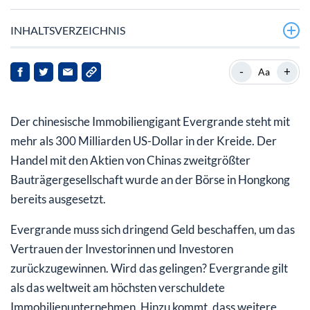
INHALTSVERZEICHNIS
Das nächste Lehman-Desaster
-
+
Aa
Wird Peking als Retter auftreten? Eher nicht!
Der chinesische Immobiliengigant Evergrande steht mit
mehr als 300 Milliarden US-Dollar in der Kreide. Der
Handel mit den Aktien von Chinas zweitgrößter
Bauträgergesellschaft wurde an der Börse in Hongkong
bereits ausgesetzt.
Evergrande muss sich dringend Geld beschaffen, um das
Vertrauen der Investorinnen und Investoren
zurückzugewinnen. Wird das gelingen? Evergrande gilt
als das weltweit am höchsten verschuldete
Immobilienunternehmen. Hinzu kommt, dass weitere