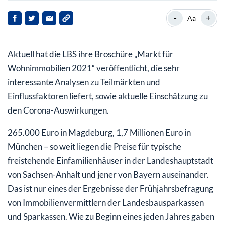
Die wichtigsten Kennziffern rund um den
-
+
Aa
Wohnungsmarkt
Immobilienvermögen werden – auch – staatliche
Aktuell hat die LBS ihre Broschüre „Markt für
Begehrlichkeiten wecken
Wohnimmobilien 2021“ veröffentlicht, die sehr
Verstärken Sie jetzt den Kapitalschutz Ihrer
interessante Analysen zu Teilmärkten und
Immobilien!
Einflussfaktoren liefert, sowie aktuelle Einschätzung zu
den Corona-Auswirkungen.
265.000 Euro in Magdeburg, 1,7 Millionen Euro in
München – so weit liegen die Preise für typische
freistehende Einfamilienhäuser in der Landeshauptstadt
von Sachsen-Anhalt und jener von Bayern auseinander.
Das ist nur eines der Ergebnisse der Frühjahrsbefragung
von Immobilienvermittlern der Landesbausparkassen
und Sparkassen. Wie zu Beginn eines jeden Jahres gaben