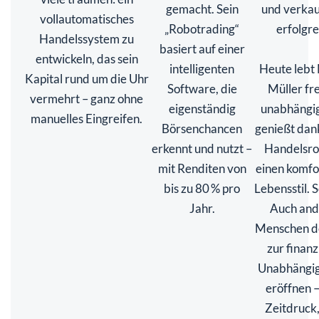
gemacht. Sein
und verkau
vollautomatisches
„Robotrading“
erfolgre
Handelssystem zu
basiert auf einer
entwickeln, das sein
intelligenten
Heute lebt
Kapital rund um die Uhr
Software, die
Müller fr
vermehrt – ganz ohne
eigenständig
unabhängig
manuelles Eingreifen.
Börsenchancen
genießt dan
erkennt und nutzt –
Handelsro
mit Renditen von
einen komfo
bis zu 80 % pro
Lebensstil. S
Jahr.
Auch and
Menschen 
zur finanz
Unabhängig
eröffnen 
Zeitdruck