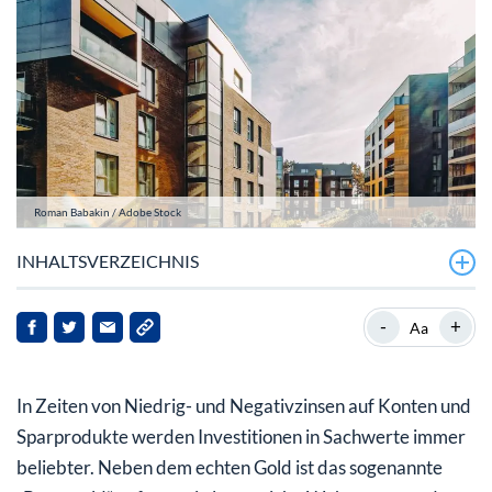
Roman Babakin / Adobe Stock
INHALTSVERZEICHNIS
Breit gefächerte Investment-Möglichkeiten
-
+
Aa
Nur investieren oder auch bewohnen?
In Zeiten von Niedrig- und Negativzinsen auf Konten und
Die Lage entscheidet
Sparprodukte werden Investitionen in Sachwerte immer
Wie ist der Zustand und wie soll er sein?
beliebter. Neben dem echten Gold ist das sogenannte