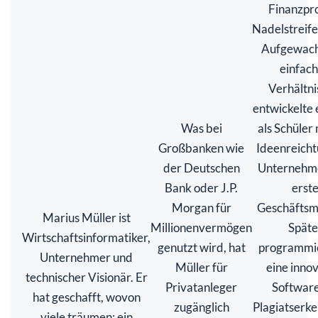
Finanzpro
Nadelstreif
Aufgewach
einfac
Verhältni
entwickelte 
Was bei
als Schüler 
Großbanken wie
Ideenreich
der Deutschen
Unternehme
Bank oder J.P.
erst
Morgan für
Geschäftsm
Marius Müller ist
Millionenvermögen
Späte
Wirtschaftsinformatiker,
genutzt wird, hat
programmie
Unternehmer und
Müller für
eine inno
technischer Visionär. Er
Privatanleger
Software
hat geschafft, wovon
zugänglich
Plagiatserk
viele träumen: ein