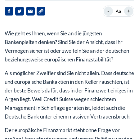
Welche neuen Schutzmaßnahmen es gibt
-
+
Aa
Kommt jetzt die Bankenunion? Ist diese für
Deutschland zum Nachteil?
Wie geht es Ihnen, wenn Sie an die jüngsten
Endlich spricht ein Politiker die unbequeme Wahrheit
Bankenpleiten denken? Sind Sie der Ansicht, dass Ihr
aus
Vermögen sicher ist oder zweifeln Sie an der deutschen
beziehungsweise europäischen Finanzstabilität?
Als möglicher Zweifler sind Sie nicht allein. Dass deutsche
und europäische Bankaktien in den Keller rauschten, ist
der beste Beweis dafür, dass in der Finanzwelt einiges im
Argen liegt. Weil Credit Suisse wegen schlechtem
Management in Schieflage geraten ist, leidet auch die
Deutsche Bank unter einem massiven Vertrauensbruch.
Der europäische Finanzmarkt steht ohne Frage vor
großen Herausforderungen und unsere Politiker werden