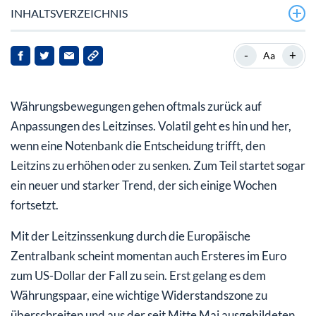
INHALTSVERZEICHNIS
Stehen jetzt massive Verkäufe an?
-
+
Aa
Fazit
Währungsbewegungen gehen oftmals zurück auf
Anpassungen des Leitzinses. Volatil geht es hin und her,
wenn eine Notenbank die Entscheidung trifft, den
Leitzins zu erhöhen oder zu senken. Zum Teil startet sogar
ein neuer und starker Trend, der sich einige Wochen
fortsetzt.
Mit der Leitzinssenkung durch die Europäische
Zentralbank scheint momentan auch Ersteres im Euro
zum US-Dollar der Fall zu sein. Erst gelang es dem
Währungspaar, eine wichtige Widerstandszone zu
überschreiten und aus der seit Mitte Mai ausgebildeten