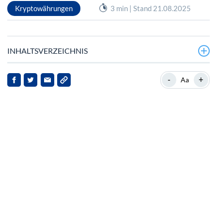
Kryptowährungen
3 min | Stand 21.08.2025
INHALTSVERZEICHNIS
Regulatorische Entwicklungen und
-
+
Aa
Marktentwicklungen
Marktdynamik und Analysteneinschätzungen
Implikationen für die Interessengruppen
Marktumfeld und -aussichten
Schlussfolgerung