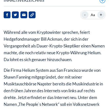
INHALTSVERZEICHNIS
Das clevere System der Währung
-
+
Aa
Die gute alte Telekom als Investor
Während alle vom Kryptowinter sprechen, feiert
Die Kehrseite der Medaille
Hedgefondmanager Bill Ackman, der sich in der
Vergangenheit als Dauer-Krypto-Skeptiker einen Namen
machte, die noch relativ neue Krypto-Währung Helium.
Da lohnt es sich genauer hinzuschauen.
Die Firma Helium System aus San Francisco wurde von
Shawn Fanning mitgegründet, der mit seiner
Musiktauschbörse Napster bereits die Musikindustrie in
den frühen Jahren des Internets von links auf rechts
drehte. Jetzt erfindet er das Internet neu. Unter dem
Namen „The People`s Network“ soll ein Volksnetzwerk