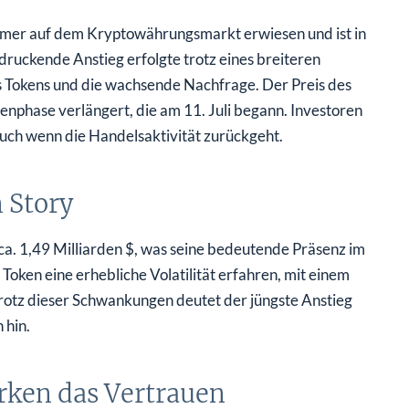
ormer auf dem Kryptowährungsmarkt erwiesen und ist in
uckende Anstieg erfolgte trotz eines breiteren
s Tokens und die wachsende Nachfrage. Der Preis des
lenphase verlängert, die am 11. Juli begann. Investoren
auch wenn die Handelsaktivität zurückgeht.
 Story
ca. 1,49 Milliarden $, was seine bedeutende Präsenz im
oken eine erhebliche Volatilität erfahren, mit einem
rotz dieser Schwankungen deutet der jüngste Anstieg
 hin.
rken das Vertrauen