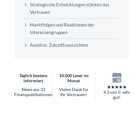
überhaupt?
Strategische Entwicklungen stärken das
Worauf Sie bei ETFs achten sollten
Vertrauen
Marktfolgen und Reaktionen der
Interessengruppen
Ausblick: Zukunftsaussichten
Täglich bestens
10.000 Leser im
informiert
Monat
★★★★★
News aus 33
Vielen Dank für
4.3 von 5: sehr
Finanzpublikationen
Ihr Vertrauen!
gut!