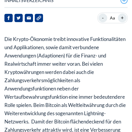
INHALTSVERZEICHNIS
Das Lightning-Network optimiert die
-
+
Aa
Zahlungsverkehrs-Funktionen des Bitcoin
Achtung! Ich bewerte derartige Empfehlungen als nicht
Die Krypto-Ökonomie treibt innovative Funktionalitäten
intelligent!
und Applikationen, sowie damit verbundene
Anwendungen (Adaptionen) für die Finanz- und
Realwirtschaft immer weiter voran. Bei vielen
Kryptowährungen werden dabei auch die
Zahlungsverkehrsmöglichkeiten als
Anwendungsfunktionen neben der
Wertaufbewahrungsfunktion eine immer bedeutendere
Rolle spielen. Beim Bitcoin als Weltleitwährung durch die
Weiterentwicklung des sogenannten Lightning-
Netzwerks. Damit der Bitcoin flächendeckend für den
Zahlungsverkehr attraktiv wird, ist eine Verbesserung