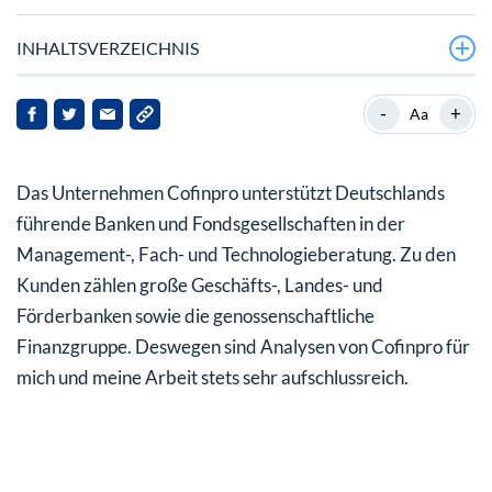
INHALTSVERZEICHNIS
Die Künstliche Intelligenz ist bereits in den Banken
-
+
Aa
angekommen
Cofinpro-Fazit: ChatGPT war ein Türöffner und verhilft
Das Unternehmen Cofinpro unterstützt Deutschlands
KI-Anwendungen zum Durchbruch
führende Banken und Fondsgesellschaften in der
Investieren und diversifizieren Sie auf soliden Wegen in
Management-, Fach- und Technologieberatung. Zu den
die neue Technologie-Welt der Digitalisierung und
Kunden zählen große Geschäfts-, Landes- und
Tokenisierung!
Förderbanken sowie die genossenschaftliche
Finanzgruppe. Deswegen sind Analysen von Cofinpro für
mich und meine Arbeit stets sehr aufschlussreich.