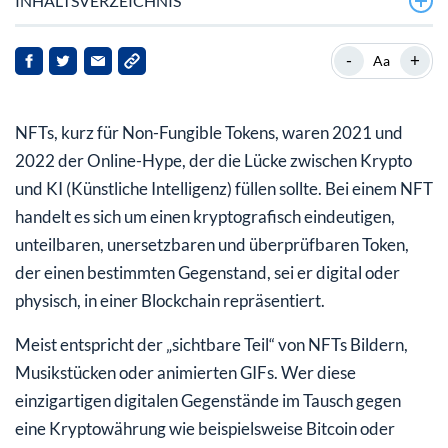
INHALTSVERZEICHNIS
Der Bored Apes Yacht Club ist gestrandet
-
+
Aa
Mein Fazit: Totgesagte leben länger!
NFTs, kurz für Non-Fungible Tokens, waren 2021 und
Investieren auch Sie in die Blockchain-Technologie rund
um Bitcoin, Ethereum & Co.!
2022 der Online-Hype, der die Lücke zwischen Krypto
und KI (Künstliche Intelligenz) füllen sollte. Bei einem NFT
handelt es sich um einen kryptografisch eindeutigen,
unteilbaren, unersetzbaren und überprüfbaren Token,
der einen bestimmten Gegenstand, sei er digital oder
physisch, in einer Blockchain repräsentiert.
Meist entspricht der „sichtbare Teil“ von NFTs Bildern,
Musikstücken oder animierten GIFs. Wer diese
einzigartigen digitalen Gegenstände im Tausch gegen
eine Kryptowährung wie beispielsweise Bitcoin oder