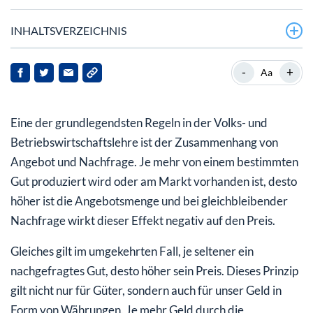
INHALTSVERZEICHNIS
Die unlimitierten Euro-Geldmengen explodieren, der
-
+
Aa
Wert des Geldes (Kaufkraft) verfällt!
Stabilitätsfaktor: Die neu geschöpfte Bitcoin-Menge
Eine der grundlegendsten Regeln in der Volks- und
reduziert sich kontinuierlich!
Betriebswirtschaftslehre ist der Zusammenhang von
92% aller Bitcoin sind bereits geschöpft
Angebot und Nachfrage. Je mehr von einem bestimmten
Gut produziert wird oder am Markt vorhanden ist, desto
Blockchain-Technologie und Tokenisierung werden neue
höher ist die Angebotsmenge und bei gleichbleibender
digitale Welten schaffen!
Nachfrage wirkt dieser Effekt negativ auf den Preis.
Gleiches gilt im umgekehrten Fall, je seltener ein
nachgefragtes Gut, desto höher sein Preis. Dieses Prinzip
gilt nicht nur für Güter, sondern auch für unser Geld in
Form von Währungen. Je mehr Geld durch die