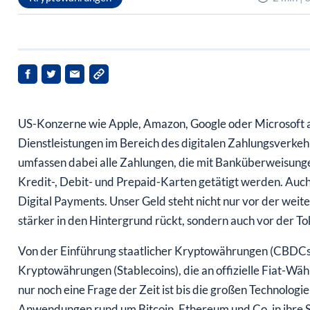
US-Konzerne wie Apple, Amazon, Google oder Microsoft a
Dienstleistungen im Bereich des digitalen Zahlungsverkeh
umfassen dabei alle Zahlungen, die mit Banküberweisunge
Kredit-, Debit- und Prepaid-Karten getätigt werden. Auch
Digital Payments. Unser Geld steht nicht nur vor der wei
stärker in den Hintergrund rückt, sondern auch vor der To
Von der Einführung staatlicher Kryptowährungen (CBDCs) 
Kryptowährungen (Stablecoins), die an offizielle Fiat-Wäh
nur noch eine Frage der Zeit ist bis die großen Technolog
Anwendungen rund um Bitcoin, Ethereum und Co. in ihre S