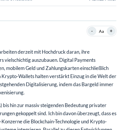
SHOP
SHOP
WEBINARE
WEBINARE
RATGEBER
RATGEBER
-
+
Aa
SHOP
WEBINARE
RATGEBER
rbeiten derzeit mit Hochdruck daran, ihre
rs vielschichtig auszubauen. Digital Payments
n, mobilem Geld und Zahlungskarten einschließlich
 Krypto-Wallets halten verstärkt Einzug in die Welt der
testgehenden Digitalisierung, indem das Bargeld immer
kenisierung.
bis hin zur massiv steigenden Bedeutung privater
rungen gekoppelt sind. Ich bin davon überzeugt, dass es
ie-Konzerne die Blockchain-Technologie und Krypto-
ysteme integrieren. Parallel zu diesen Entwicklungen