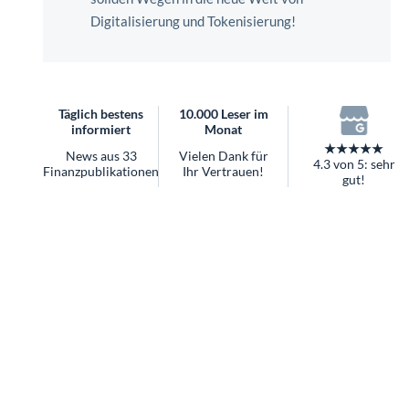
überhaupt?
Digitalisierung und Tokenisierung!
Worauf Sie bei ETFs achten sollten
Täglich bestens
10.000 Leser im
informiert
Monat
★★★★★
News aus 33
Vielen Dank für
4.3 von 5: sehr
Finanzpublikationen
Ihr Vertrauen!
gut!