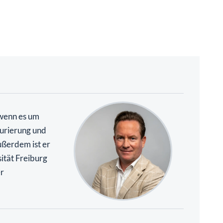
 wenn es um
urierung und
ßerdem ist er
ität Freiburg
r