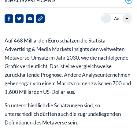
INHALTSVERZEICHNIS
Das Metaverse verbindet virtuelle Räume mit der
-
+
Aa
realen Welt!
Die grundlegende Infrastruktur für das Metaverse der
Auf 468 Milliarden Euro schätzen die Statista
Zukunft liegt in der Blockchain-Technologie!
Advertising & Media Markets Insights den weltweiten
Metaverse-Umsatz im Jahr 2030, wie die nachfolgende
Grafik verdeutlicht. Das ist eine vergleichsweise
zurückhaltende Prognose. Andere Analyseunternehmen
gehen sogar von einem Marktvolumen zwischen 700 und
1.600 Milliarden US-Dollar aus.
So unterschiedlich die Schätzungen sind, so
unterschiedlich dürften auch die zugrundeliegenden
Definitionen des Metaverse sein.