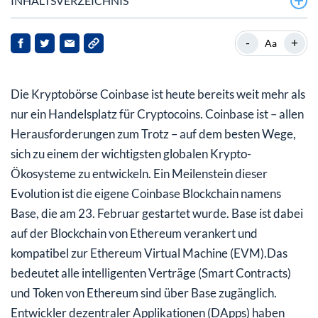
INHALTSVERZEICHNIS
Die Base-Blockchain optimiert das Ethereum-Netzwerk
-
+
Aa
BASE-Token? Warnung vor den Internet-Kriminellen!
Die Kryptobörse Coinbase ist heute bereits weit mehr als
Starten auch Sie jetzt auf Ihre eigene Blockchain-
Strategie!
nur ein Handelsplatz für Cryptocoins. Coinbase ist – allen
Herausforderungen zum Trotz – auf dem besten Wege,
sich zu einem der wichtigsten globalen Krypto-
Ökosysteme zu entwickeln. Ein Meilenstein dieser
Evolution ist die eigene Coinbase Blockchain namens
Base, die am 23. Februar gestartet wurde. Base ist dabei
auf der Blockchain von Ethereum verankert und
kompatibel zur Ethereum Virtual Machine (EVM).Das
bedeutet alle intelligenten Verträge (Smart Contracts)
und Token von Ethereum sind über Base zugänglich.
Entwickler dezentraler Applikationen (DApps) haben