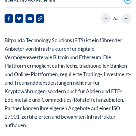
INHALTSVERZEICHNIS
Bitpanda schließt Partnerschaft mit der RAKBANK aus
-
+
Aa
den Vereinigten Arabischen Emiraten
Bitpanda und Coinmotion bauen das Krypto-Angebot in
Bitpanda Technology Solutions (BTS) ist ein führender
den nordischen Ländern massiv aus
Anbieter von Infrastrukturen für digitale
Investieren Sie auf soliden Wegen in die neue Krypto-
Vermögenswerte wie Bitcoin und Ethereum. Die
Welt!
Plattform ermöglicht es FinTechs, traditionellen Banken
und Online-Plattformen, regulierte Trading-, Investment-
und Treuhanddienstleistungen nicht nur für
Kryptowährungen, sondern auch für Aktien und ETFs,
Edelmetalle und Commodities (Rohstoffe) anzubieten.
Partner können ihre eigenen Angebote auf einer ISO
27001-zertifizierten und bewährten Infrastruktur
aufbauen.