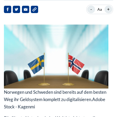
Der Bargeldumlauf in Skandinavien nimmt immer
-
+
Aa
stärker ab
Bargeldabschaffung und Privatsphäre schließen sich
nicht aus!
Norwegen und Schweden sind bereits auf dem besten
Weg ihr Geldsystem komplett zu digitalisieren.
Adobe
Stock - Kagenmi